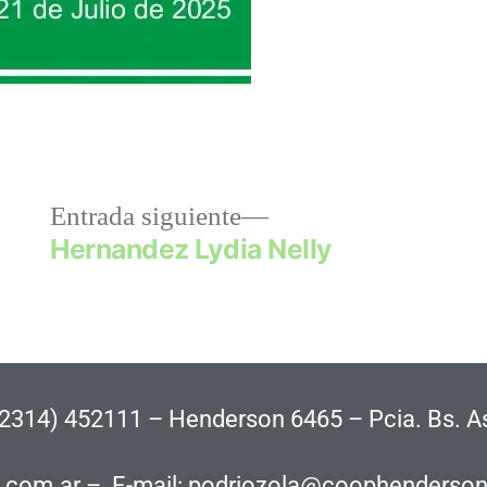
Entrada siguiente
5
Hernandez Lydia Nelly
02314) 452111 – Henderson 6465 – Pcia. Bs. A
n.com.ar – E-mail: podriozola@coophenderso