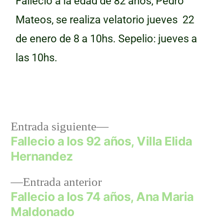
Fallecio a la edad de 82 años, Pedro
Mateos, se realiza velatorio jueves 22
de enero de 8 a 10hs. Sepelio: jueves a
las 10hs.
Entrada siguiente
admin
enero
Sepelios
Fallecio a los 92 años, Villa Elida
21,
Hernandez
2026
Entrada anterior
Fallecio a los 74 años, Ana Maria
Maldonado